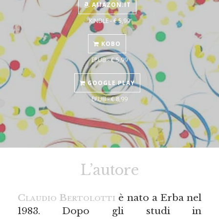
AMAZON.IT
KINDLE - € 5,99
KOBO
EPUB - € 5,99
GOOGLE PLAY
EPUB - € 8,99
L’autore
Claudio Bertolotti
è nato a Erba nel
1983. Dopo gli studi in