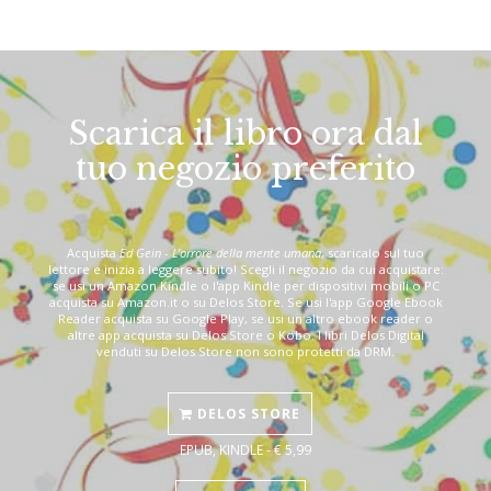
Scarica il libro ora dal
tuo negozio preferito
Acquista
Ed Gein - L’orrore della mente umana
, scaricalo sul tuo
lettore e inizia a leggere subito! Scegli il negozio da cui acquistare:
se usi un Amazon Kindle o l'app Kindle per dispositivi mobili o PC
acquista su Amazon.it o su Delos Store. Se usi l'app Google Ebook
Reader acquista su Google Play, se usi un altro ebook reader o
altre app acquista su Delos Store o Kobo. I libri Delos Digital
venduti su Delos Store non sono protetti da DRM.
DELOS STORE
EPUB, KINDLE - € 5,99