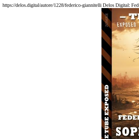
https://delos.digital/autore/1228/federico-giannitelli
Delos Digital: Fede