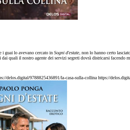
e i guai lo avevano cercato in
Sogni d'estate
, non lo hanno certo lasciat
 dai quali il nostro agente dei servizi segreti dovrà districarsi facen
ps://delos.digital/9788825436891/la-casa-sulla-collina
https://delos.dig