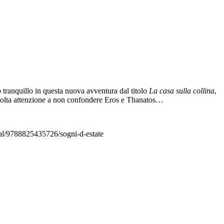
o tranquillo in questa nuova avventura dal titolo
La casa sulla collina
,
do molta attenzione a non confondere Eros e Thanatos…
ital/9788825435726/sogni-d-estate