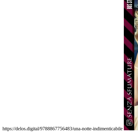
https://delos.digital/9788867756483/una-notte-indimenticabile