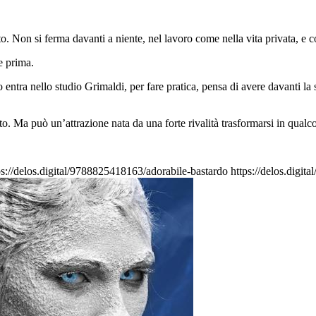
to. Non si ferma davanti a niente, nel lavoro come nella vita privata, e
e prima.
 entra nello studio Grimaldi, per fare pratica, pensa di avere davanti la
tto. Ma può un’attrazione nata da una forte rivalità trasformarsi in qualc
ps://delos.digital/9788825418163/adorabile-bastardo
https://delos.digit