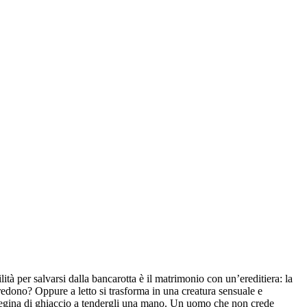
ità per salvarsi dalla bancarotta è il matrimonio con un’ereditiera: la
redono? Oppure a letto si trasforma in una creatura sensuale e
a regina di ghiaccio a tendergli una mano. Un uomo che non crede