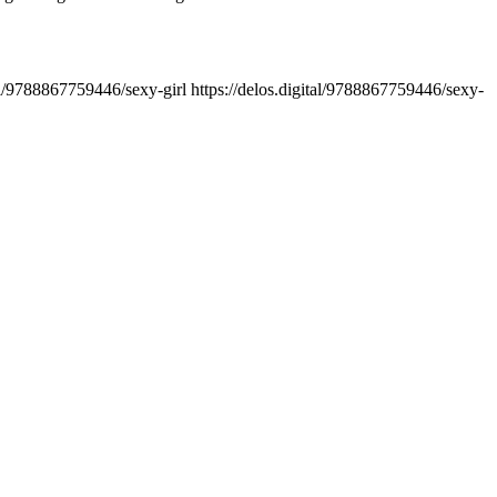
tal/9788867759446/sexy-girl
https://delos.digital/9788867759446/sexy-