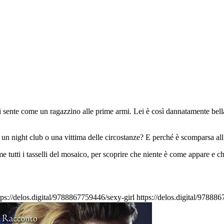
sente come un ragazzino alle prime armi. Lei è così dannatamente bella,
n un night club o una vittima delle circostanze? E perché è scomparsa a
 tutti i tasselli del mosaico, per scoprire che niente è come appare e che
tps://delos.digital/9788867759446/sexy-girl
https://delos.digital/97888