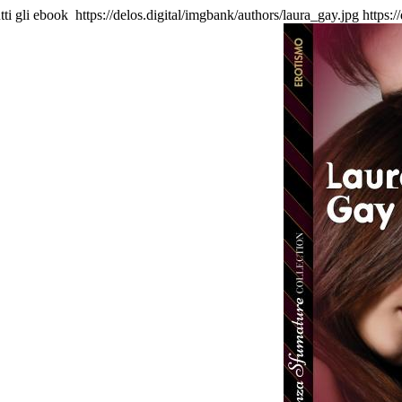
tti gli ebook
https://delos.digital/imgbank/authors/laura_gay.jpg
https:/