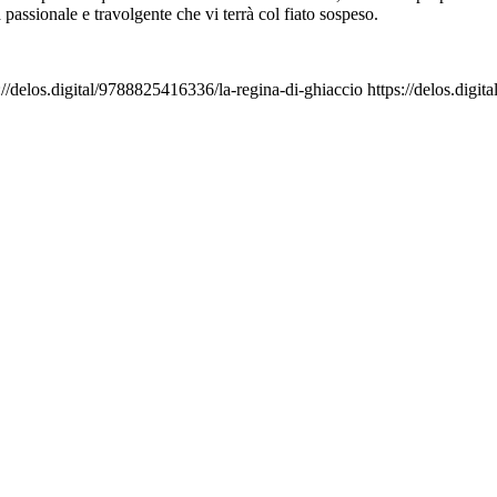
passionale e travolgente che vi terrà col fiato sospeso.
://delos.digital/9788825416336/la-regina-di-ghiaccio
https://delos.digi