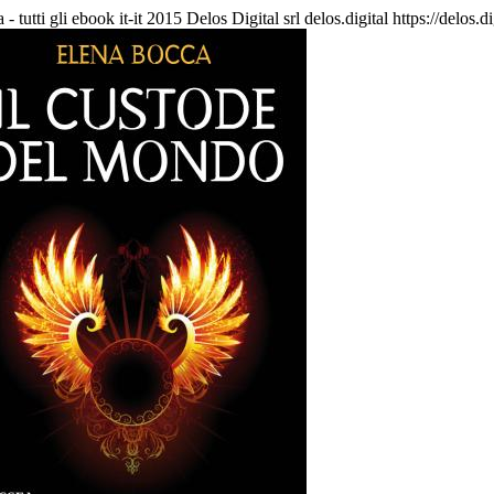
- tutti gli ebook
it-it
2015 Delos Digital srl
delos.digital
https://delos.