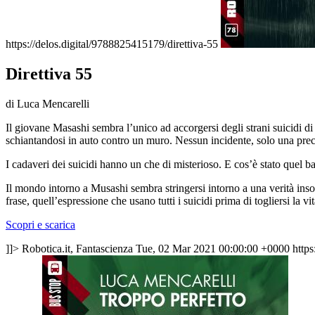
https://delos.digital/9788825415179/direttiva-55
Direttiva 55
di Luca Mencarelli
Il giovane Masashi sembra l’unico ad accorgersi degli strani suicidi d
schiantandosi in auto contro un muro. Nessun incidente, solo una pre
I cadaveri dei suicidi hanno un che di misterioso. E cos’è stato quel b
Il mondo intorno a Musashi sembra stringersi intorno a una verità insosp
frase, quell’espressione che usano tutti i suicidi prima di togliersi la 
Scopri e scarica
]]>
Robotica.it, Fantascienza
Tue, 02 Mar 2021 00:00:00 +0000
https