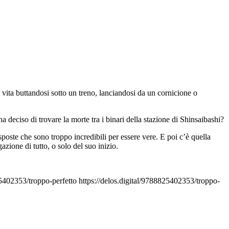
vita buttandosi sotto un treno, lanciandosi da un cornicione o
 deciso di trovare la morte tra i binari della stazione di Shinsaibashi?
sposte che sono troppo incredibili per essere vere. E poi c’è quella
azione di tutto, o solo del suo inizio.
25402353/troppo-perfetto
https://delos.digital/9788825402353/troppo-