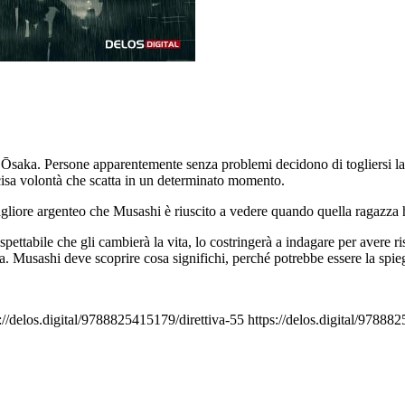
i Ōsaka. Persone apparentemente senza problemi decidono di togliersi la 
cisa volontà che scatta in un determinato momento.
agliore argenteo che Musashi è riuscito a vedere quando quella ragazza ha
ettabile che gli cambierà la vita, lo costringerà a indagare per avere ri
vita. Musashi deve scoprire cosa significhi, perché potrebbe essere la spieg
://delos.digital/9788825415179/direttiva-55
https://delos.digital/97888