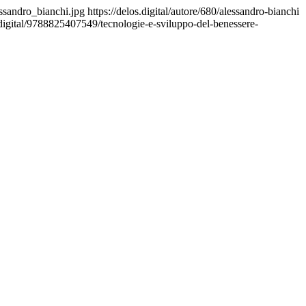
essandro_bianchi.jpg
https://delos.digital/autore/680/alessandro-bianchi
s.digital/9788825407549/tecnologie-e-sviluppo-del-benessere-