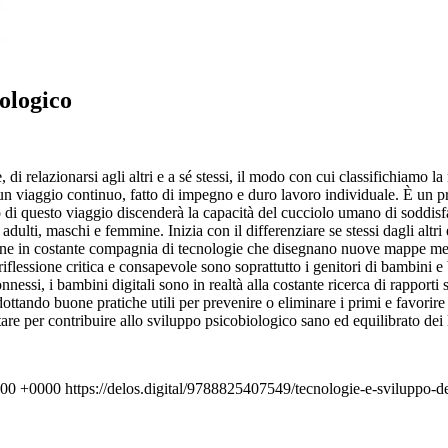
iologico
 relazionarsi agli altri e a sé stessi, il modo con cui classifichiamo la
 un viaggio continuo, fatto di impegno e duro lavoro individuale. È un p
to di questo viaggio discenderà la capacità del cucciolo umano di soddisf
e adulti, maschi e femmine. Inizia con il differenziare se stessi dagli alt
viene in costante compagnia di tecnologie che disegnano nuove mappe ment
riflessione critica e consapevole sono soprattutto i genitori di bambini 
nnessi, i bambini digitali sono in realtà alla costante ricerca di rappor
adottando buone pratiche utili per prevenire o eliminare i primi e favorir
 per contribuire allo sviluppo psicobiologico sano ed equilibrato dei loro
:00 +0000
https://delos.digital/9788825407549/tecnologie-e-sviluppo-d