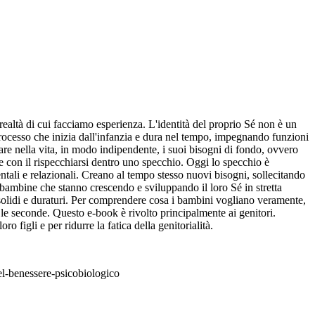
 realtà di cui facciamo esperienza. L'identità del proprio Sé non è un
rocesso che inizia dall'infanzia e dura nel tempo, impegnando funzioni
are nella vita, in modo indipendente, i suoi bisogni di fondo, ovvero
ri e con il rispecchiarsi dentro uno specchio. Oggi lo specchio è
ali e relazionali. Creano al tempo stesso nuovi bisogni, sollecitando
e bambine che stanno crescendo e sviluppando il loro Sé in stretta
ti solidi e duraturi. Per comprendere cosa i bambini vogliano veramente,
e le seconde. Questo e-book è rivolto principalmente ai genitori.
 figli e per ridurre la fatica della genitorialità.
el-benessere-psicobiologico