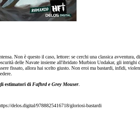
tensa. Non è questo il caso, lettore: se cerchi una classica avventura, di 
l'oscurità delle Navate insieme all'ibridato Murbion Undakar, gli intrighi
ere fissato, allora hai scelto giusto. Non eroi ma bastardi, infidi, viole
vedere.
li estimatori di
Fafhrd e Grey Mouser
.
https://delos.digital/9788825416718/gloriosi-bastardi