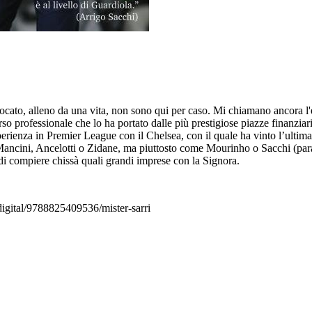
giocato, alleno da una vita, non sono qui per caso. Mi chiamano ancora l
rso professionale che lo ha portato dalle più prestigiose piazze finanzi
sperienza in Premier League con il Chelsea, con il quale ha vinto l’ult
Mancini, Ancelotti o Zidane, ma piuttosto come Mourinho o Sacchi (parag
a di compiere chissà quali grandi imprese con la Signora.
.digital/9788825409536/mister-sarri