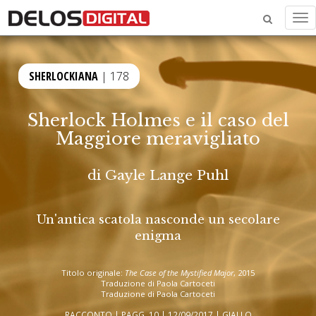
Me
SHERLOCKIANA
| 178
Sherlock Holmes e il caso del
Maggiore meravigliato
di
Gayle Lange Puhl
Un'antica scatola nasconde un secolare
enigma
Titolo originale:
The Case of the Mystified Major
, 2015
Traduzione di Paola Cartoceti
Traduzione di Paola Cartoceti
RACCONTO | PAGG. 10 | 12/09/2017 |
GIALLO