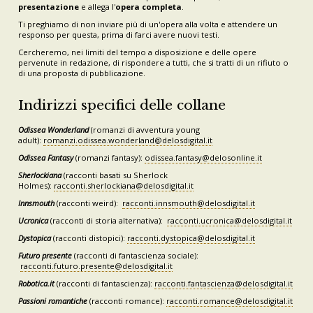
presentazione
e allega l'
opera completa
.
Ti preghiamo di non inviare più di un'opera alla volta e attendere un
responso per questa, prima di farci avere nuovi testi.
Cercheremo, nei limiti del tempo a disposizione e delle opere
pervenute in redazione, di rispondere a tutti, che si tratti di un rifiuto o
di una proposta di pubblicazione.
Indirizzi specifici delle collane
Odissea Wonderland
(romanzi di avventura young
adult):
romanzi.odissea.wonderland@delosdigital.it
Odissea Fantasy
(romanzi fantasy):
odissea.fantasy@delosonline.it
Sherlockiana
(racconti basati su Sherlock
Holmes):
racconti.sherlockiana@delosdigital.it
Innsmouth
(racconti weird):
racconti.innsmouth@delosdigital.it
Ucronica
(racconti di storia alternativa):
racconti.ucronica@delosdigital.it
Dystopica
(racconti distopici):
racconti.dystopica@delosdigital.it
Futuro presente
(racconti di fantascienza sociale):
racconti.futuro.presente@delosdigital.it
Robotica.it
(racconti di fantascienza):
racconti.fantascienza@delosdigital.it
Passioni romantiche
(racconti romance):
racconti.romance@delosdigital.it