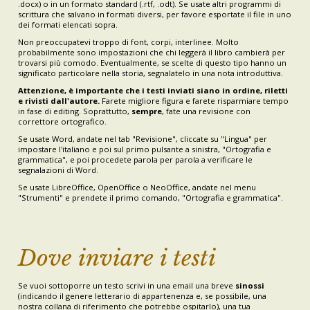
.docx) o in un formato standard (.rtf, .odt). Se usate altri programmi di
scrittura che salvano in formati diversi, per favore esportate il file in uno
dei formati elencati sopra.
Non preoccupatevi troppo di font, corpi, interlinee. Molto
probabilmente sono impostazioni che chi leggerà il libro cambierà per
trovarsi più comodo. Eventualmente, se scelte di questo tipo hanno un
significato particolare nella storia, segnalatelo in una nota introduttiva.
Attenzione, è importante che i testi inviati siano in ordine, riletti
e rivisti dall'autore.
Farete migliore figura e farete risparmiare tempo
in fase di editing. Soprattutto,
sempre
, fate una revisione con
correttore ortografico.
Se usate Word, andate nel tab "Revisione", cliccate su "Lingua" per
impostare l'italiano e poi sul primo pulsante a sinistra, "Ortografia e
grammatica", e poi procedete parola per parola a verificare le
segnalazioni di Word.
Se usate LibreOffice, OpenOffice o NeoOffice, andate nel menu
"Strumenti" e prendete il primo comando, "Ortografia e grammatica".
Dove inviare i testi
Se vuoi sottoporre un testo scrivi in una email una breve
sinossi
(indicando il genere letterario di appartenenza e, se possibile, una
nostra collana di riferimento che potrebbe ospitarlo), una tua