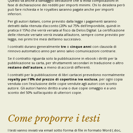
Questo va anche a vantaggio dell'autore che si evita complicazioni in
fase di dichiarazione dei redditi per importi minimi. Chi lo desidera però
può fare richiesta e le royalties saranno pagate anche per importi
inferiori.
Per gli autori italiani, come previsto dalla legge i pagamenti saranno
detratti dalla ritenuta d'acconto (20% sul 75% dell'imponibile, quindi in
pratica il 15%) che verrà versata al fisco da Delos Digital. La certificazione
delle ritenute versate verrà inviata all'autore, sempre come previsto per
legge, nei primi tre mesi dell'anno successivo.
I contratti durano generalmente
tre
o
cinque anni
con clausola di
rinnovo automatico anno per anno salvo comunicazioni contrarie.
Se il contratto riguarda solo la pubblicazione in ebook i diritti per la
pubblicazione su carta, per sfruttamenti secondari in traduzione o altro
restano dell'autore
, a meno di accordi differenti.
I contratti per la pubblicazione di libri cartacei prevedono normalmente
royalty per l'8% del prezzo di copertina iva esclusa
, per ogni copia
venduta con l'esclusione delle copie vendute agli autori con sconto
autore. Gli autori hanno diritto a una o due copie omaggio e a uno
sconto del 50% sull'acquisto di ulteriori copie.
Come proporre i testi
I testi vanno inviati via email sotto forma di file in formato Word (.doc,