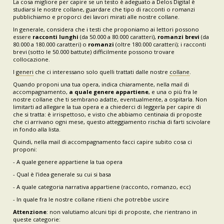
La cosa migliore per capire se un testo è adeguato a Delos Digital è
studiarsi le nostre collane, guardare che tipo di racconti o romanzi
pubblichiamo e proporci dei lavori mirati alle nostre collane.
In generale, considera che i testi che proponiamo ai lettori possono
essere
racconti lunghi
(da 50.000 a 80.000 caratteri),
romanzi brevi
(da
80.000 a 180.000 caratteri) o
romanzi
(oltre 180.000 caratteri); i racconti
brevi (sotto le 50.000 battute) difficilmente possono trovare
collocazione.
I
generi
che ci interessano solo quelli trattati dalle nostre
collane
.
Quando proponi una tua opera, indica chiaramente, nella mail di
accompagnamento,
a quale genere appartiene
, e una o più fra le
nostre collane che ti sembrano adatte, eventualmente, a ospitarla. Non
limitarti ad allegare la tua opera e a chiederci di leggerla per capire di
che si tratta: è irrispettoso, e visto che abbiamo centinaia di proposte
che ci arrivano ogni mese, questo atteggiamento rischia di farti scivolare
in fondo alla lista.
Quindi, nella mail di accompagnamento facci capire subito cosa ci
proponi:
- A quale genere appartiene la tua opera
- Qual è l'idea generale su cui si basa
- A quale categoria narrativa appartiene (racconto, romanzo, ecc)
- In quale fra le nostre collane ritieni che potrebbe uscire
Attenzione
: non valutiamo alcuni tipi di proposte, che rientrano in
queste categorie: