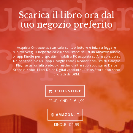
Scarica il libro ora dal
tuo negozio preferito
Acquista
Omnimax II
, scaricalo sul tuo lettore e inizia a leggere
subito! Scegli il negozio da cui acquistare: se usi un Amazon Kindle
o l'app Kindle per dispositivi mobili o PC acquista su Amazon.it o su
Delos Store. Se usi l'app Google Ebook Reader acquista su Google
Play, se usi un altro ebook reader o altre app acquista su Delos
Store o Kobo. I libri Delos Digital venduti su Delos Store non sono
protetti da DRM.
DELOS STORE
EPUB, KINDLE - € 1,99
AMAZON.IT
KINDLE - € 1,99