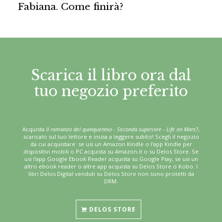
Fabiana. Come finirà?
Scarica il libro ora dal
tuo negozio preferito
Acquista
Il romanzo del quinquennio - Seconda superiore - Life on Mars?
,
scaricalo sul tuo lettore e inizia a leggere subito! Scegli il negozio
da cui acquistare: se usi un Amazon Kindle o l'app Kindle per
dispositivi mobili o PC acquista su Amazon.it o su Delos Store. Se
usi l'app Google Ebook Reader acquista su Google Play, se usi un
altro ebook reader o altre app acquista su Delos Store o Kobo. I
libri Delos Digital venduti su Delos Store non sono protetti da
DRM.
DELOS STORE