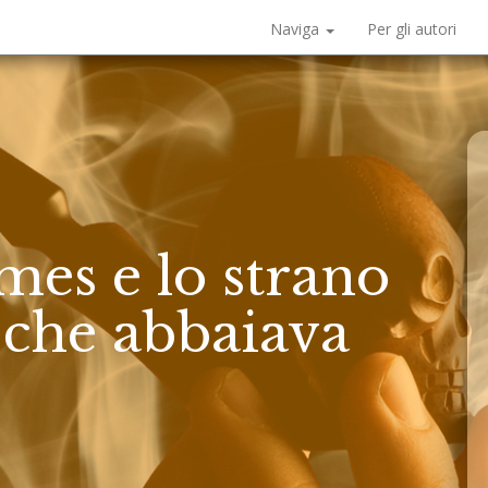
Naviga
Per gli autori
mes e lo strano
 che abbaiava