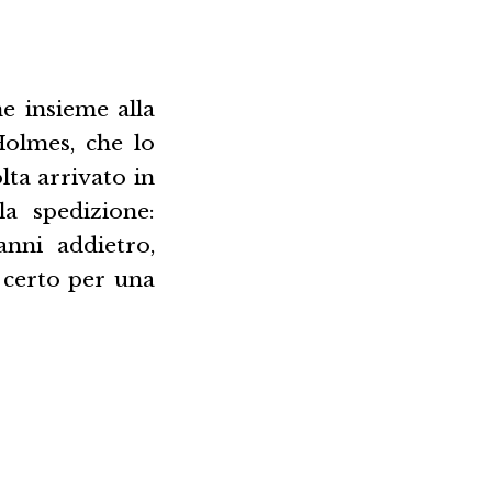
e insieme alla
olmes, che lo
lta arrivato in
a spedizione:
nni addietro,
è certo per una