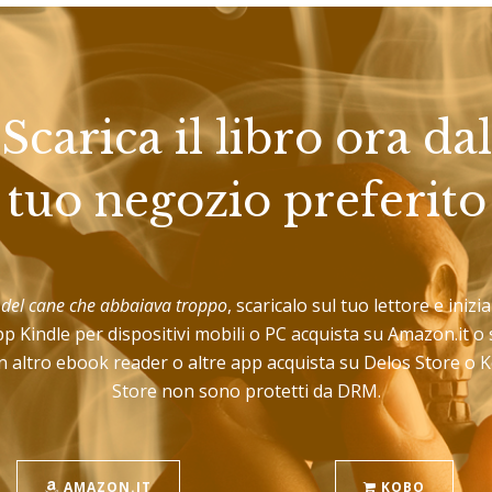
Scarica il libro ora dal
tuo negozio preferito
 del cane che abbaiava troppo
, scaricalo sul tuo lettore e inizi
pp Kindle per dispositivi mobili o PC acquista su Amazon.it o
 altro ebook reader o altre app acquista su Delos Store o Ko
Store non sono protetti da DRM.
AMAZON.IT
KOBO