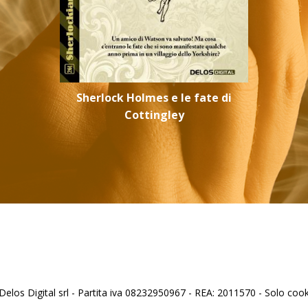
Sherlock Holmes e le fate di
Cottingley
los Digital srl - Partita iva 08232950967 - REA: 2011570 - Solo cooki