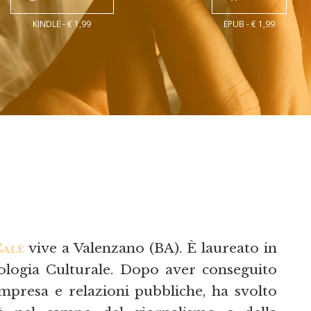
KINDLE - € 1,99
EPUB - € 1,99
Calè
vive a Valenzano (BA). È laureato in
pologia Culturale. Dopo aver conseguito
presa e relazioni pubbliche, ha svolto