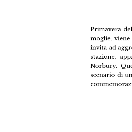
Primavera del
moglie, vien
invita ad aggr
stazione, ap
Norbury. Que
scenario di un
commemorazione