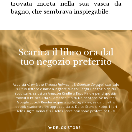
trovata morta nella sua vasca da
bagno, che sembrava inspiegabile.
Scarica il libro ora dal
tuo negozio preferito
Acquista
All'ombra di Sherlock Holmes - 13. Domicile Conjugal
, scaricalo
sul tuo lettore e inizia a leggere subito! Scegli il negozio da cui
acquistare: se usi un Amazon Kindle o l'app Kindle per dispositivi
mobili o PC acquista su Amazon.it o su Delos Store. Se usi l'app
Google Ebook Reader acquista su Google Play, se usi un altro
ebook reader o altre app acquista su Delos Store o Kobo. I libri
Delos Digital venduti su Delos Store non sono protetti da DRM.
DELOS STORE