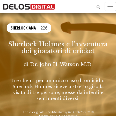
Me
SHERLOCKIANA
| 226
Sherlock Holmes e l'avventura
dei giocatori di cricket
di
Dr. John H. Watson M.D.
Tre clienti per un unico caso di omicidio:
Sherlock Holmes riceve a stretto giro la
visita di tre persone, mosse da intenti e
sentimenti diversi.
Titolo originale:
The Adventure of the Cricketers
, 2010
Traduzione di Lia Tomasich