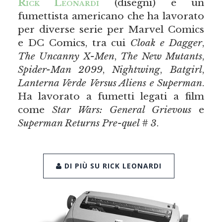
Rick Leonardi
(disegni) è un
fumettista americano che ha lavorato
per diverse serie per Marvel Comics
e DC Comics, tra cui
Cloak e Dagger
,
The Uncanny X-Men
,
The New Mutants
,
Spider-Man 2099
,
Nightwing
,
Batgirl
,
Lanterna Verde Versus Aliens e Superman
.
Ha lavorato a fumetti legati a film
come
Star Wars: General Grievous
e
Superman Returns Pre-quel # 3
.
DI PIÙ SU RICK LEONARDI