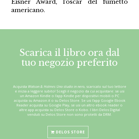
Eisner Award, l’oscar del fumetto
americano.
Scarica il libro ora dal
tuo negozio preferito
Acquista
Watson & Holmes Uno studio in nero
, scaricalo sul tuo lettore
e inizia a leggere subito! Scegli il negozio da cui acquistare: se usi
un Amazon Kindle o l'app Kindle per dispositivi mobili o PC
acquista su Amazon.it o su Delos Store. Se usi l'app Google Ebook
Reader acquista su Google Play, se usi un altro ebook reader o
altre app acquista su Delos Store o Kobo. I libri Delos Digital
venduti su Delos Store non sono protetti da DRM.
DELOS STORE