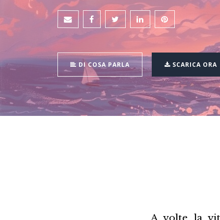
DI COSA PARLA
SCARICA ORA
A volte la v