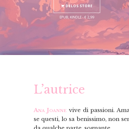
DELOS STORE
EPUB, KINDLE - € 2,99
L’autrice
Ana Joanne
vive di passioni. Ama
se questi, lo sa benissimo, non se
da qualche parte, sognante.