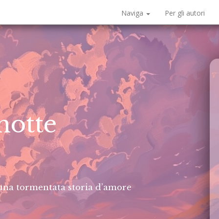
Naviga
Per gli autori
notte
 una tormentata storia d’amore