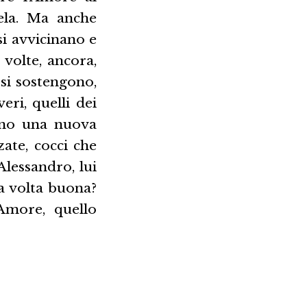
ela. Ma anche
si avvicinano e
 volte, ancora,
si sostengono,
eri, quelli dei
orno una nuova
ate, cocci che
Alessandro, lui
la volta buona?
'Amore, quello