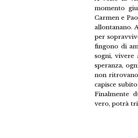
momento gius
Carmen e Paolo
allontanano. A
per sopravviv
fingono di ama
sogni, vivere
speranza, ogn
non ritrovano 
capisce subito
Finalmente du
vero, potrà tr