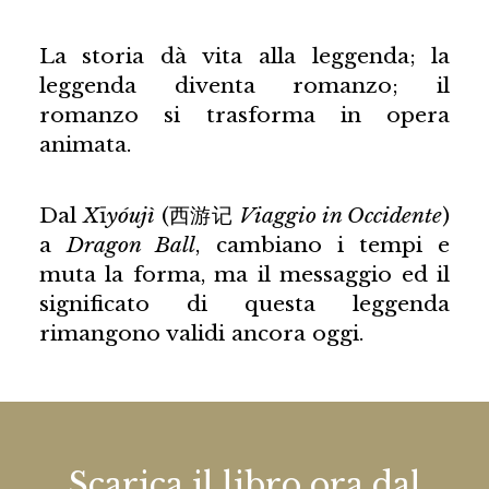
La storia dà vita alla leggenda; la
leggenda diventa romanzo; il
romanzo si trasforma in opera
animata.
Dal
X
ī
yóujì
(西游记
Viaggio in Occidente
)
a
Dragon Ball
, cambiano i tempi e
muta la forma, ma il messaggio ed il
significato di questa leggenda
rimangono validi ancora oggi.
Scarica il libro ora dal