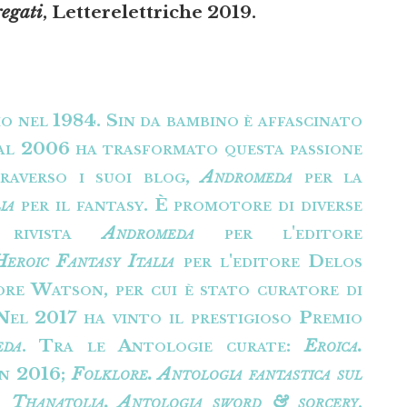
regati
, Letterelettriche 2019.
o nel 1984. Sin da bambino è affascinato
dal 2006 ha trasformato questa passione
traverso i suoi blog,
Andromeda
per la
ia
per il fantasy. È promotore di diverse
la rivista
Andromeda
per l'editore
Heroic Fantasy Italia
per l'editore Delos
ore Watson, per cui è stato curatore di
 Nel 2017 ha vinto il prestigioso Premio
eda
. Tra le Antologie curate:
Eroica.
n 2016;
Folklore. Antologia fantastica sul
;
Thanatolia. Antologia sword & sorcery
,