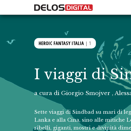
HEROIC FANTASY ITALIA
| 1
I viaggi di S
a cura di
Giorgio Smojver
,
Aless
Sette viaggi di Sindbad su mari di le
Lanka e alla Cina, sino alle mitiche 
ribelli, giganti, mostri e divinità dim