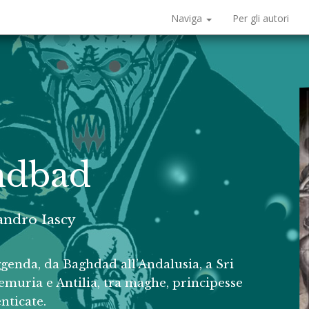
Naviga
Per gli autori
indbad
andro Iascy
ggenda, da Baghdad all’Andalusia, a Sri
Lemuria e Antilia, tra maghe, principesse
enticate.