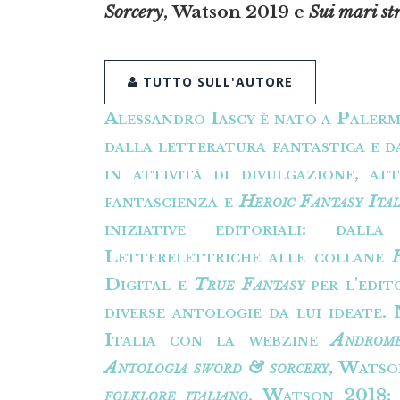
Sorcery
, Watson 2019 e
Sui mari st
TUTTO SULL'AUTORE
Alessandro Iascy
è nato a Palerm
dalla letteratura fantastica e 
in attività di divulgazione, at
fantascienza e
Heroic Fantasy Ital
iniziative editoriali: dal
Letterelettriche alle collane
Digital e
True Fantasy
per l'edit
diverse antologie da lui ideate.
Italia con la webzine
Androm
Antologia sword & sorcery
, Watso
folklore italiano
, Watson 2018