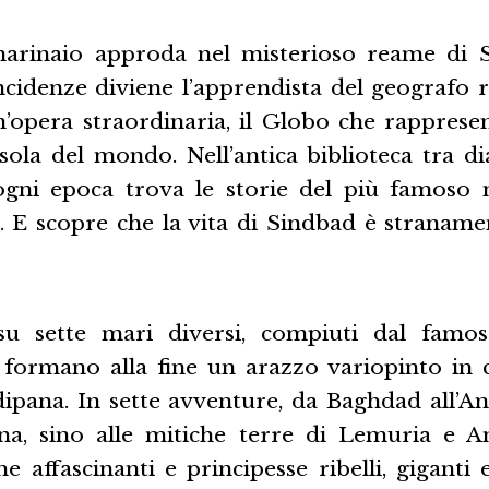
arinaio approda nel misterioso reame di S
cidenze diviene l’apprendista del geografo r
’opera straordinaria, il Globo che rapprese
sola del mondo. Nell’antica biblioteca tra d
ogni epoca trova le storie del più famoso 
. E scopre che la vita di Sindbad è stranamen
 su sette mari diversi, compiuti dal famo
, formano alla fine un arazzo variopinto in c
dipana. In sette avventure, da Baghdad all’An
na, sino alle mitiche terre di Lemuria e An
 affascinanti e principesse ribelli, giganti 