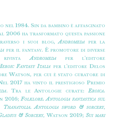
o nel 1984. Sin da bambino è affascinato
dal 2006 ha trasformato questa passione
traverso i suoi blog,
Andromeda
per la
ia
per il fantasy. È promotore di diverse
la rivista
Andromeda
per l'editore
Heroic Fantasy Italia
per l'editore Delos
ore Watson, per cui è stato curatore di
 Nel 2017 ha vinto il prestigioso Premio
eda
. Tra le Antologie curate:
Eroica.
n 2016;
Folklore. Antologia fantastica sul
;
Thanatolia. Antologia sword & sorcery
,
Gladius & Sorcery
, Watson 2019;
Sui mari