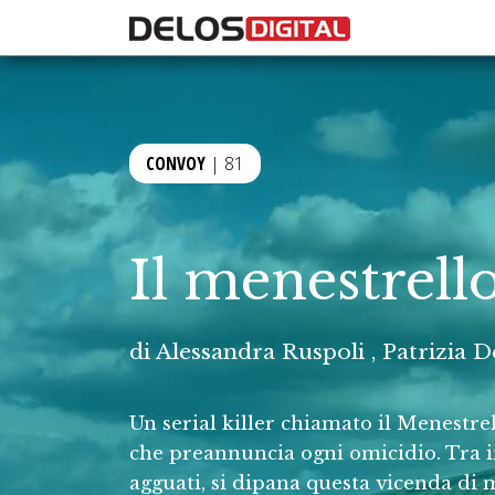
CONVOY
| 81
Il menestrel
di
Alessandra Ruspoli
,
Patrizia D
Un serial killer chiamato il Menestre
che preannuncia ogni omicidio. Tra i
agguati, si dipana questa vicenda di 