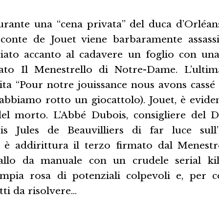
 Durante una “cena privata” del duca d’Orléan
isconte de Jouet viene barbaramente assassi
ciato accanto al cadavere un foglio con una f
ato Il Menestrello di Notre-Dame. L’ultim
cita “Pour notre jouissance nous avons cassé
bbiamo rotto un giocattolo). Jouet, è evident
l morto. L’Abbé Dubois, consigliere del D
is Jules de Beauvilliers di far luce sull
o è addirittura il terzo firmato dal Menestr
llo da manuale con un crudele serial kill
ampia rosa di potenziali colpevoli e, per c
tti da risolvere…