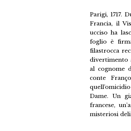
Parigi, 1717.
Francia, il V
ucciso ha las
foglio è firm
filastrocca re
divertimento a
al cognome de
conte Franço
quell’omicidi
Dame. Un gia
francese, un’
misteriosi deli