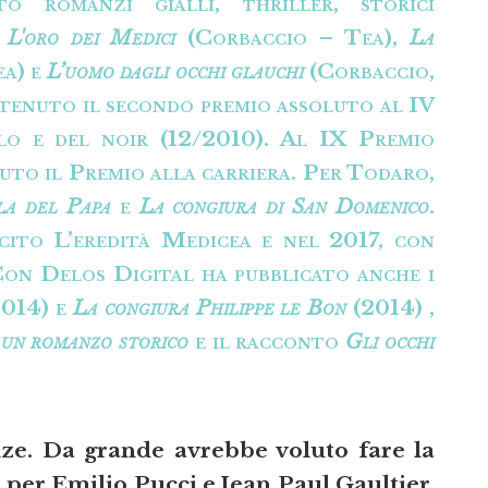
o romanzi gialli, thriller, storici
:
L'oro dei Medici
(Corbaccio – Tea),
La
ea) e
L’uomo dagli occhi glauchi
(Corbaccio,
ttenuto il secondo premio assoluto al IV
lo e del noir (12/2010). Al IX Premio
vuto il Premio alla carriera. Per Todaro,
la del Papa
e
La congiura di San Domenico
.
ito L’eredità Medicea e nel 2017, con
on Delos Digital ha pubblicato anche i
014) e
La congiura Philippe le Bon
(2014) ,
 un romanzo storico
e il racconto
Gli occhi
ze. Da grande avrebbe voluto fare la
per Emilio Pucci e Jean Paul Gaultier.