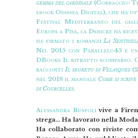
gemma del cardinale
(Corbaccio- T
ebook Odissea Digital), che ha o
Festival Mediterraneo del gial
Europa a Pisa, la Debicke ha rice
ha firmato i romanzi
La Sentinel
Nel 2015 con Parallelo45 è usc
DBooks Il ritratto scomparso. C
racconti
Il segreto di Velasquez
(2
nel 2018 il manuale
Come si scrive
di Courcelles
.
Alessandra Ruspoli
vive a Firen
strega… Ha lavorato nella Moda 
Ha collaborato con riviste co