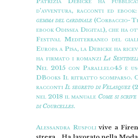
Patrizia Debicke ha pubblicat
d’avventura, racconti ed ebook
gemma del cardinale
(Corbaccio- T
ebook Odissea Digital), che ha o
Festival Mediterraneo del gial
Europa a Pisa, la Debicke ha rice
ha firmato i romanzi
La Sentinel
Nel 2015 con Parallelo45 è usc
DBooks Il ritratto scomparso. C
racconti
Il segreto di Velasquez
(2
nel 2018 il manuale
Come si scrive
di Courcelles
.
Alessandra Ruspoli
vive a Firen
strega… Ha lavorato nella Moda 