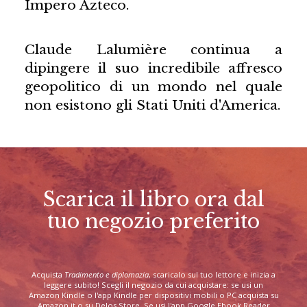
Impero Azteco.
Claude Lalumière continua a
dipingere il suo incredibile affresco
geopolitico di un mondo nel quale
non esistono gli Stati Uniti d'America.
Scarica il libro ora dal
tuo negozio preferito
Acquista
Tradimento e diplomazia
, scaricalo sul tuo lettore e inizia a
leggere subito! Scegli il negozio da cui acquistare: se usi un
Amazon Kindle o l'app Kindle per dispositivi mobili o PC acquista su
Amazon.it o su Delos Store. Se usi l'app Google Ebook Reader