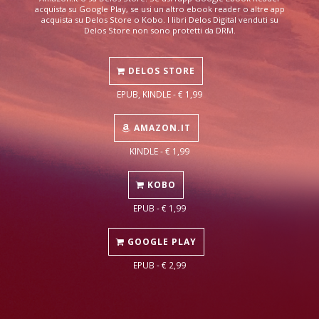
acquista su Google Play, se usi un altro ebook reader o altre app
acquista su Delos Store o Kobo. I libri Delos Digital venduti su
Delos Store non sono protetti da DRM.
DELOS STORE
EPUB, KINDLE - € 1,99
AMAZON.IT
KINDLE - € 1,99
KOBO
EPUB - € 1,99
GOOGLE PLAY
EPUB - € 2,99