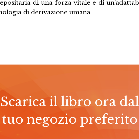
depositaria di una forza vitale e di un’adattab
cnologia di derivazione umana.
Scarica il libro ora dal
tuo negozio preferito