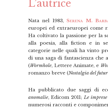
L’autrice
Nata nel 1983,
Serena M. Barb
europei ed extraeuropei come ri
Ha coltivato la passione per la sc
alla poesia, alla fiction e in s
categorie nelle quali ha vinto pr
di una saga di fantascienza ch
(
Wormhole
, Lettere Animate, e
Wor
romanzo breve (
Nostalgia del futu
Ha pubblicato due saggi di ec
anomalie
, Edicom 2011;
Le imprese
numerosi racconti e componimenti