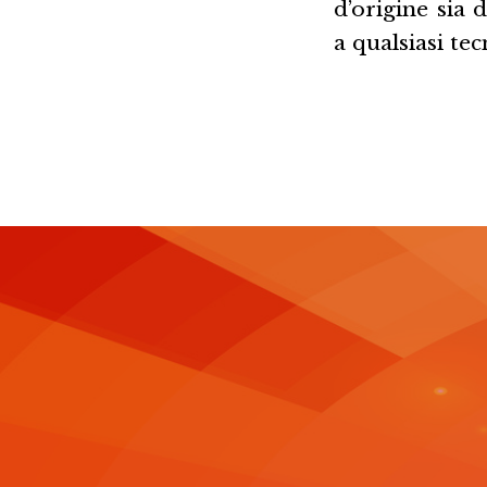
d’origine sia 
a qualsiasi te