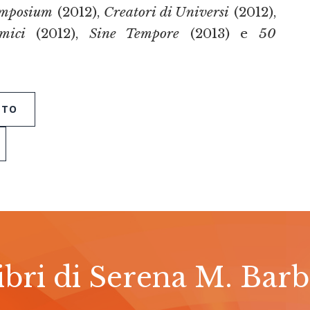
mposium
(2012),
Creatori di Universi
(2012),
mici
(2012),
Sine Tempore
(2013) e
50
TTO
libri di Serena M. Bar