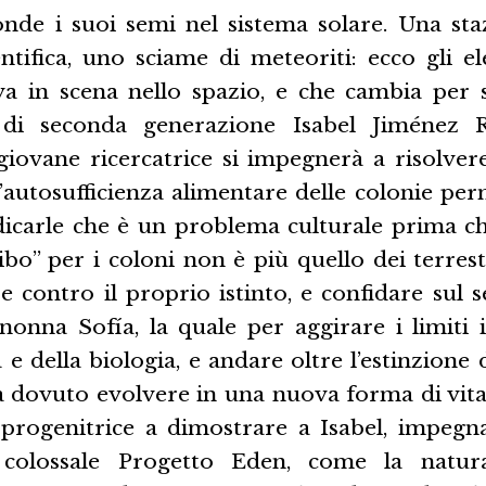
onde i suoi semi nel sistema solare. Una staz
entifica, uno sciame di meteoriti: ecco gli e
va in scena nello spazio, e che cambia per 
 di seconda generazione Isabel Jiménez 
iovane ricercatrice si impegnerà a risolver
’autosufficienza alimentare delle colonie pe
icarle che è un problema culturale prima che
ibo” per i coloni non è più quello dei terrest
 contro il proprio istinto, e confidare sul 
 nonna Sofía, la quale per aggirare i limiti 
a e della biologia, e andare oltre l’estinzione
ha dovuto evolvere in una nuova forma di vita
la progenitrice a dimostrare a Isabel, impegn
colossale Progetto Eden, come la natur