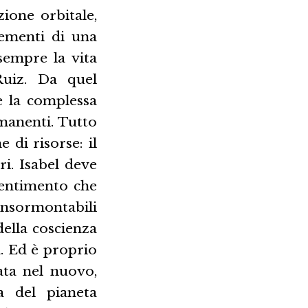
ione orbitale,
lementi di una
sempre la vita
Ruiz. Da quel
e la complessa
rmanenti. Tutto
 di risorse: il
ri. Isabel deve
sentimento che
insormontabili
 della coscienza
. Ed è proprio
ata nel nuovo,
a del pianeta