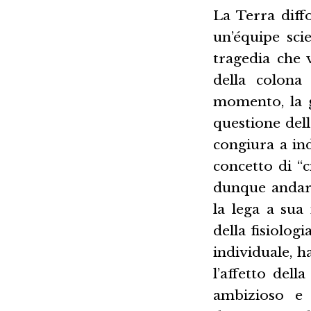
La Terra diff
un’équipe sci
tragedia che 
della colona
momento, la g
questione dell
congiura a ind
concetto di “c
dunque andare
la lega a sua
della fisiologi
individuale, 
l’affetto del
ambizioso e 