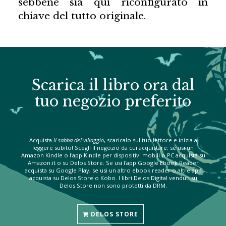
sebbene sia qui riconfigurato in
chiave del tutto originale.
Scarica il libro ora dal
tuo negozio preferito
Acquista
Il sabba del villaggio
, scaricalo sul tuo lettore e inizia a
leggere subito! Scegli il negozio da cui acquistare: se usi un
Amazon Kindle o l'app Kindle per dispositivi mobili o PC acquista su
Amazon.it o su Delos Store. Se usi l'app Google Ebook Reader
acquista su Google Play, se usi un altro ebook reader o altre app
acquista su Delos Store o Kobo. I libri Delos Digital venduti su
Delos Store non sono protetti da DRM.
DELOS STORE