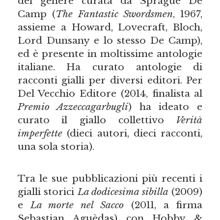
del genere curata da Sprague De
Camp (
The Fantastic Swordsmen
, 1967,
assieme a Howard, Lovecraft, Bloch,
Lord Dunsany e lo stesso De Camp),
ed è presente in moltissime antologie
italiane. Ha curato antologie di
racconti gialli per diversi editori. Per
Del Vecchio Editore (2014, finalista al
Premio Azzeccagarbugli
) ha ideato e
curato il giallo collettivo
Verità
imperfette
(dieci autori, dieci racconti,
una sola storia).
Tra le sue pubblicazioni più recenti i
gialli storici
La dodicesima sibilla
(2009)
e
La morte nel Sacco
(2011, a firma
Sebastian Aguèdas) con Hobby &