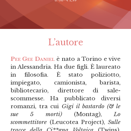
L’autore
Pee Gee Daniel
è nato a Torino e vive
in Alessandria. Ha due figli. È laureato
in filosofia. È stato poliziotto,
impiegato, camionista, barista,
bibliotecario, direttore di sale-
scommesse. Ha pubblicato diversi
romanzi, tra cui
Gigi il bastardo (& le
sue 5 morti)
(Montag),
Lo
scommettitore
(Leucotea Project),
Sulle
tracce della Ci**gna Voltaica
(Twins),