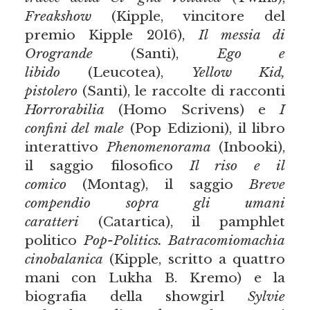
Freakshow
(Kipple, vincitore del
premio Kipple 2016),
Il messia di
Orogrande
(Santi),
Ego e
libido
(Leucotea),
Yellow Kid,
pistolero
(Santi), le raccolte di racconti
Horrorabilia
(Homo Scrivens) e
I
confini del male
(Pop Edizioni), il libro
interattivo
Phenomenorama
(Inbooki),
il saggio filosofico
Il riso e il
comico
(Montag), il saggio
Breve
compendio sopra gli umani
caratteri
(Catartica), il pamphlet
politico
Pop-Politics. Batracomiomachia
cinobalanica
(Kipple, scritto a quattro
mani con Lukha B. Kremo) e la
biografia della showgirl
Sylvie