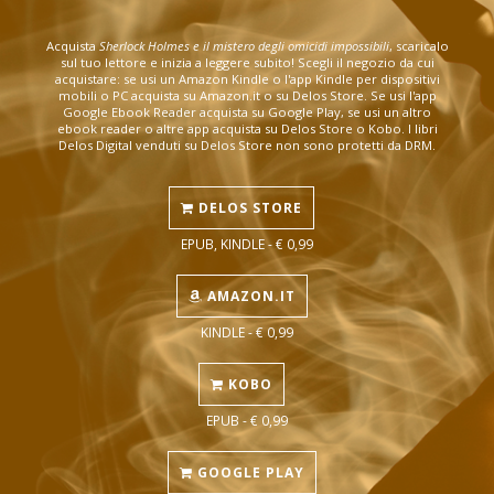
Acquista
Sherlock Holmes e il mistero degli omicidi impossibili
, scaricalo
sul tuo lettore e inizia a leggere subito! Scegli il negozio da cui
acquistare: se usi un Amazon Kindle o l'app Kindle per dispositivi
mobili o PC acquista su Amazon.it o su Delos Store. Se usi l'app
Google Ebook Reader acquista su Google Play, se usi un altro
ebook reader o altre app acquista su Delos Store o Kobo. I libri
Delos Digital venduti su Delos Store non sono protetti da DRM.
DELOS STORE
EPUB, KINDLE - € 0,99
AMAZON.IT
KINDLE - € 0,99
KOBO
EPUB - € 0,99
GOOGLE PLAY