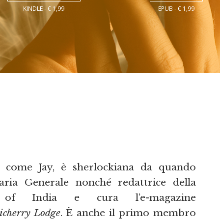
KINDLE - € 1,99
EPUB - € 1,99
a come Jay, è sherlockiana da quando
aria Generale nonché redattrice della
 of India e cura l’e-magazine
icherry Lodge
. È anche il primo membro