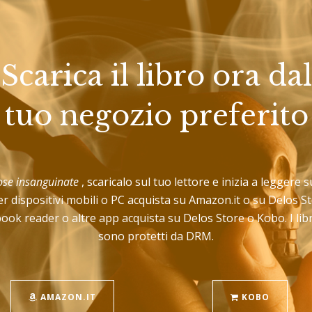
Scarica il libro ora dal
tuo negozio preferito
rose insanguinate
, scaricalo sul tuo lettore e inizia a leggere s
r dispositivi mobili o PC acquista su Amazon.it o su Delos 
book reader o altre app acquista su Delos Store o Kobo. I lib
sono protetti da DRM.
AMAZON.IT
KOBO