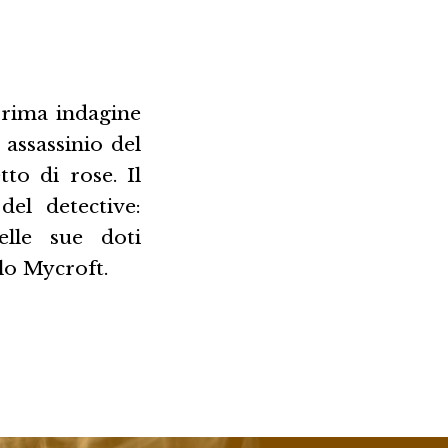
prima indagine
 assassinio del
to di rose. Il
del detective:
elle sue doti
llo Mycroft.