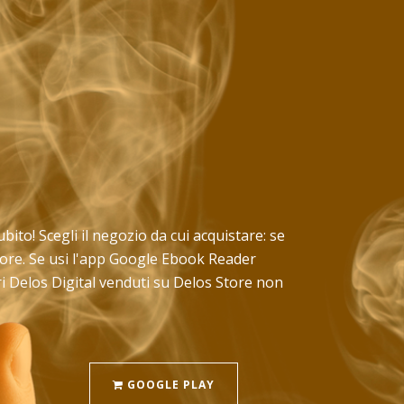
ubito! Scegli il negozio da cui acquistare: se
Store. Se usi l'app Google Ebook Reader
ri Delos Digital venduti su Delos Store non
GOOGLE PLAY