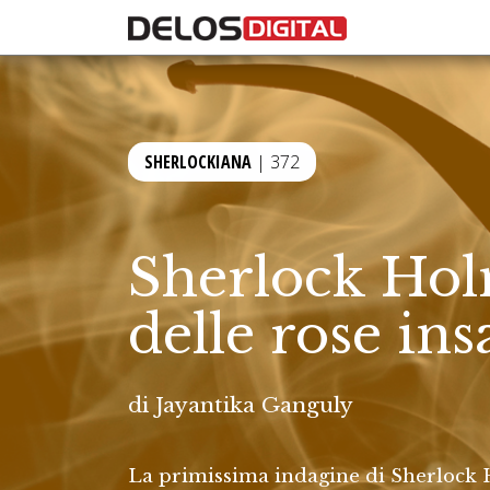
SHERLOCKIANA
| 372
Sherlock Holm
delle rose in
di
Jayantika Ganguly
La primissima indagine di Sherlock 