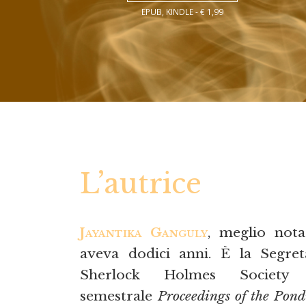
EPUB, KINDLE - € 1,99
L’autrice
Jayantika Ganguly
, meglio not
aveva dodici anni. È la Segret
Sherlock Holmes Society
semestrale
Proceedings of the Pond