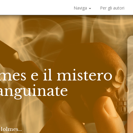
Naviga
Per gli autori
es e il mistero
sanguinate
Holmes...