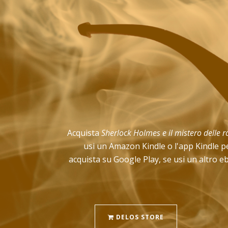
Acquista
Sherlock Holmes e il mistero delle 
usi un Amazon Kindle o l'app Kindle pe
acquista su Google Play, se usi un altro e
DELOS STORE