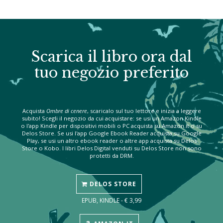
Scarica il libro ora dal
tuo negozio preferito
Acquista
Ombre di cenere
, scaricalo sul tuo lettore e inizia a leggere
subito! Scegli il negozio da cui acquistare: se usi un Amazon Kindle
o l'app Kindle per dispositivi mobili o PC acquista su Amazon.it o su
Delos Store. Se usi l'app Google Ebook Reader acquista su Google
Play, se usi un altro ebook reader o altre app acquista su Delos
Store o Kobo. I libri Delos Digital venduti su Delos Store non sono
protetti da DRM.
DELOS STORE
EPUB, KINDLE - € 3,99