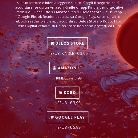
sul tuo lettore e inizia a leggere subito! Scegli il negozio da cui
acquistare: se usi un Amazon Kindle o l'app Kindle per dispositivi
mobili o PC acquista su Amazon.it o su Delos Store. Se usi l'app
Google Ebook Reader acquista su Google Play, se usi un altro
ebook reader o altre app acquista su Delos Store o Kobo. I libri
Delos Digital venduti su Delos Store non sono protetti da DRM.
DELOS STORE
EPUB, KINDLE - € 3,99
AMAZON.IT
KINDLE - € 3,99
KOBO
EPUB - € 3,99
GOOGLE PLAY
EPUB - € 5,99