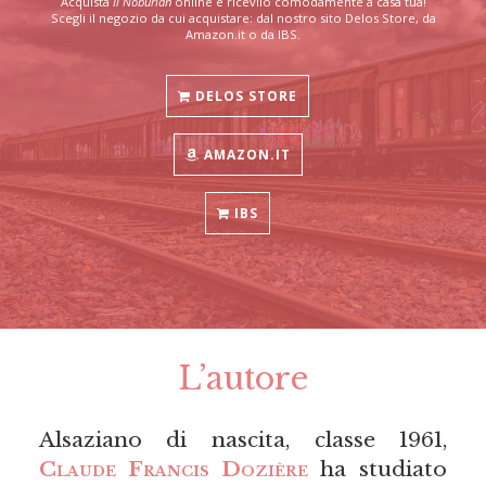
Acquista
Il Noburian
online e ricevilo comodamente a casa tua!
Scegli il negozio da cui acquistare: dal nostro sito Delos Store, da
Amazon.it o da IBS.
DELOS STORE
AMAZON.IT
IBS
L’autore
Alsaziano di nascita, classe 1961,
Claude Francis Dozière
ha studiato