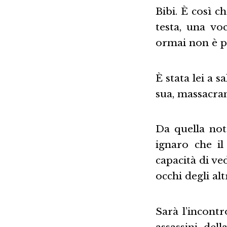
Bibi. È così c
testa, una vo
ormai non è pi
È stata lei a s
sua, massacran
Da quella not
ignaro che il
capacità di ve
occhi degli altr
Sarà l’incontr
assassini del