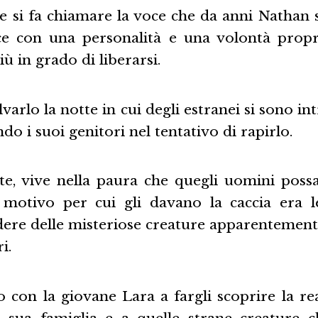
he si fa chiamare la voce che da anni Nathan 
ce con una personalità e una volontà propr
ù in grado di liberarsi.
alvarlo la notte in cui degli estranei si sono in
do i suoi genitori nel tentativo di rapirlo.
te, vive nella paura che quegli uomini possa
 motivo per cui gli davano la caccia era l
dere delle misteriose creature apparentemente 
i.
o con la giovane Lara a fargli scoprire la rea
la sua famiglia e a quelle strane creature 