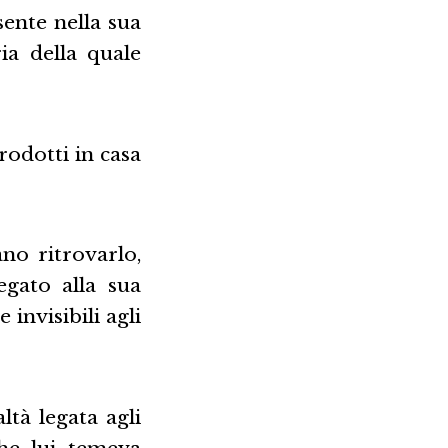
sente nella sua
ia della quale
trodotti in casa
no ritrovarlo,
egato alla sua
invisibili agli
ltà legata agli
che lui temeva