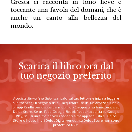
Cresta ci racconta in tono lieve e
toccante una favola del domani, che è
anche un canto alla bellezza del
mondo.
Scarica il libro ora dal
tuo negozio preferito
Acquista
Memorie di Gaia
, scaricalo sul tuo lettore e inizia a leggere
subito! Scegli il negozio da cui acquistare: se usi un Amazon Kindle
o l'app Kindle per dispositivi mobili o PC acquista su Amazon.it o su
Delos Store. Se usi l'app Google Ebook Reader acquista su Google
Play, se usi un altro ebook reader o altre app acquista su Delos
Store o Kobo. I libri Delos Digital venduti su Delos Store non sono
protetti da DRM.