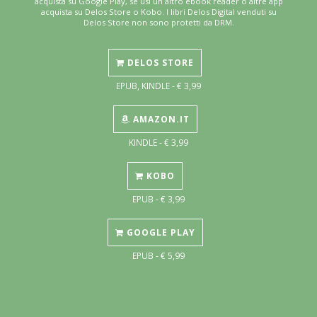
acquista su Google Play, se usi un altro ebook reader o altre app
acquista su Delos Store o Kobo. I libri Delos Digital venduti su
Delos Store non sono protetti da DRM.
DELOS STORE
EPUB, KINDLE - € 3,99
AMAZON.IT
KINDLE - € 3,99
KOBO
EPUB - € 3,99
GOOGLE PLAY
EPUB - € 5,99