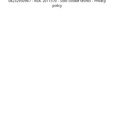
08232950967 - REA: 2011570 - Solo cookie tecnici -
Privacy
policy