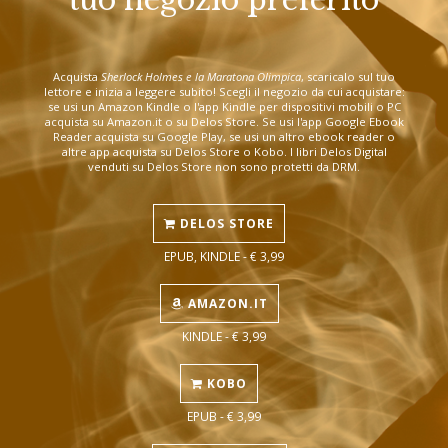
Acquista
Sherlock Holmes e la Maratona Olimpica
, scaricalo sul tuo
lettore e inizia a leggere subito! Scegli il negozio da cui acquistare:
se usi un Amazon Kindle o l'app Kindle per dispositivi mobili o PC
acquista su Amazon.it o su Delos Store. Se usi l'app Google Ebook
Reader acquista su Google Play, se usi un altro ebook reader o
altre app acquista su Delos Store o Kobo. I libri Delos Digital
venduti su Delos Store non sono protetti da DRM.
DELOS STORE
EPUB, KINDLE - € 3,99
AMAZON.IT
KINDLE - € 3,99
KOBO
EPUB - € 3,99