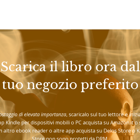
Scarica il libro ora dal
tuo negozio preferito
’ostaggio di elevata importanza
, scaricalo sul tuo lettore e iniz
pp Kindle per dispositivi mobili o PC acquista su Amazon.it o
 altro ebook reader o altre app acquista su Delos Store o Ko
Store non sono protetti da DRM.