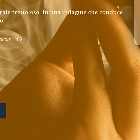
rale frettoloso. In una indagine che conduce
o.
Victim
, 2021