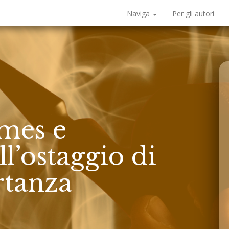
Naviga
Per gli autori
mes e
ll’ostaggio di
rtanza