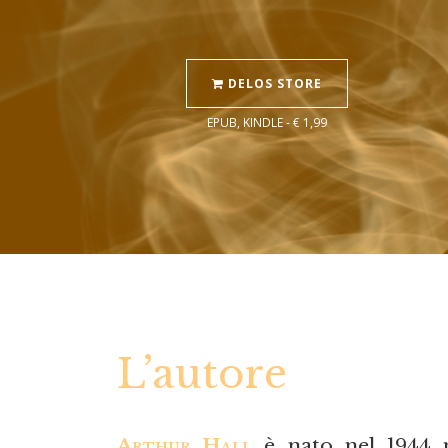
DELOS STORE
EPUB, KINDLE - € 1,99
L’autore
Arthur Hall
è nato nel 1944 n