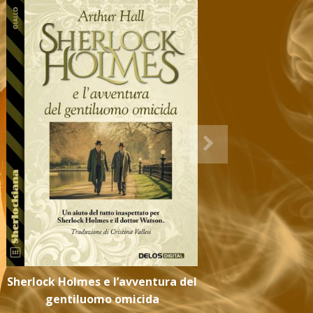
Sherlock Holmes e l’avventura del
Sherlock
gentiluomo omicida
ba