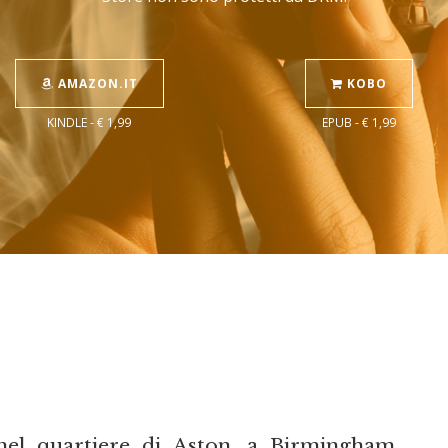
AMAZON.IT
KOBO
KINDLE - € 1,99
EPUB - € 1,99
el quartiere di Aston, a Birmingham,