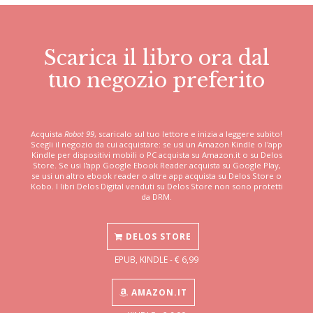
Scarica il libro ora dal
tuo negozio preferito
Acquista
Robot 99
, scaricalo sul tuo lettore e inizia a leggere subito!
Scegli il negozio da cui acquistare: se usi un Amazon Kindle o l'app
Kindle per dispositivi mobili o PC acquista su Amazon.it o su Delos
Store. Se usi l'app Google Ebook Reader acquista su Google Play,
se usi un altro ebook reader o altre app acquista su Delos Store o
Kobo. I libri Delos Digital venduti su Delos Store non sono protetti
da DRM.
DELOS STORE
EPUB, KINDLE - € 6,99
AMAZON.IT