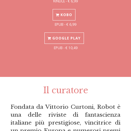
KINDLE - € 6,99
KOBO
EPUB - € 6,99
GOOGLE PLAY
EPUB - € 10,49
Il curatore
Fondata da Vittorio Curtoni, Robot è
una delle riviste di fantascienza
italiane più prestigiose, vincitrice di
un premio Europa e numerosi premi