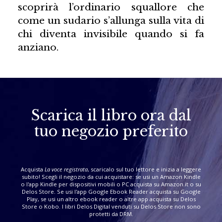
scoprirà l’ordinario squallore che
come un sudario s’allunga sulla vita di
chi diventa invisibile quando si fa
anziano.
Scarica il libro ora dal
tuo negozio preferito
Acquista
La voce registrata
, scaricalo sul tuo lettore e inizia a leggere
subito! Scegli il negozio da cui acquistare: se usi un Amazon Kindle
o l'app Kindle per dispositivi mobili o PC acquista su Amazon.it o su
Delos Store. Se usi l'app Google Ebook Reader acquista su Google
Play, se usi un altro ebook reader o altre app acquista su Delos
Store o Kobo. I libri Delos Digital venduti su Delos Store non sono
protetti da DRM.