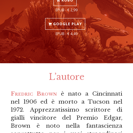
KOBO
EPUB - € 2,99
GOOGLE PLAY
EPUB - € 4,49
L’autore
Fredric Brown
è nato a Cincinnati
nel 1906 ed è morto a Tucson nel
1972. Apprezzatissimo scrittore di
gialli vincitore del Premio Edgar,
Brown è noto nella fantascienza