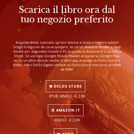
Scarica il libro ora dal
tuo negozio preferito
Acquista
Arena
, scaricalo sul tuo lettore e inizia a leggere subito!
Scegli il negozio da cui acquistare: se usi un Amazon Kindle o l'app
Kindle per dispositivi mobili o PC acquista su Amazon.it o su Delos
Store. Se usi l'app Google Ebook Reader acquista su Google Play,
se usi un altro ebook reader o altre app acquista su Delos Store o
Kobo. I libri Delos Digital venduti su Delos Store non sono protetti
da DRM.
DELOS STORE
EPUB, KINDLE - € 2,99
AMAZON.IT
KINDLE - € 2,99