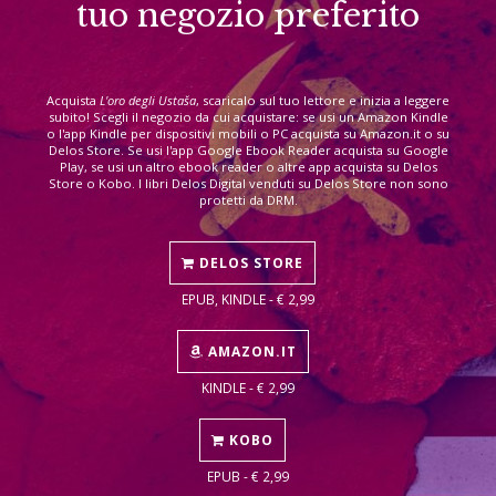
tuo negozio preferito
Acquista
L'oro degli Ustaša
, scaricalo sul tuo lettore e inizia a leggere
subito! Scegli il negozio da cui acquistare: se usi un Amazon Kindle
o l'app Kindle per dispositivi mobili o PC acquista su Amazon.it o su
Delos Store. Se usi l'app Google Ebook Reader acquista su Google
Play, se usi un altro ebook reader o altre app acquista su Delos
Store o Kobo. I libri Delos Digital venduti su Delos Store non sono
protetti da DRM.
DELOS STORE
EPUB, KINDLE - € 2,99
AMAZON.IT
KINDLE - € 2,99
KOBO
EPUB - € 2,99