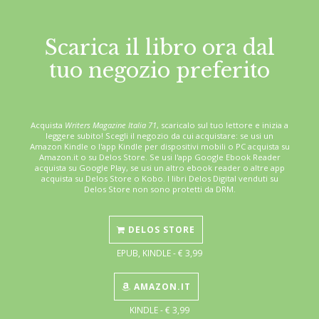
Scarica il libro ora dal
tuo negozio preferito
Acquista
Writers Magazine Italia 71
, scaricalo sul tuo lettore e inizia a
leggere subito! Scegli il negozio da cui acquistare: se usi un
Amazon Kindle o l'app Kindle per dispositivi mobili o PC acquista su
Amazon.it o su Delos Store. Se usi l'app Google Ebook Reader
acquista su Google Play, se usi un altro ebook reader o altre app
acquista su Delos Store o Kobo. I libri Delos Digital venduti su
Delos Store non sono protetti da DRM.
DELOS STORE
EPUB, KINDLE - € 3,99
AMAZON.IT
KINDLE - € 3,99