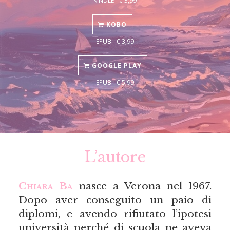
KINDLE - € 3,99
KOBO
EPUB - € 3,99
GOOGLE PLAY
EPUB - € 5,99
L’autore
Chiara Ba
nasce a Verona nel 1967.
Dopo aver conseguito un paio di
diplomi, e avendo rifiutato l’ipotesi
università perché di scuola ne aveva