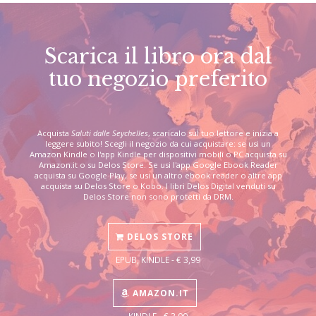
Scarica il libro ora dal
tuo negozio preferito
Acquista
Saluti dalle Seychelles
, scaricalo sul tuo lettore e inizia a
leggere subito! Scegli il negozio da cui acquistare: se usi un
Amazon Kindle o l'app Kindle per dispositivi mobili o PC acquista su
Amazon.it o su Delos Store. Se usi l'app Google Ebook Reader
acquista su Google Play, se usi un altro ebook reader o altre app
acquista su Delos Store o Kobo. I libri Delos Digital venduti su
Delos Store non sono protetti da DRM.
DELOS STORE
EPUB, KINDLE - € 3,99
AMAZON.IT