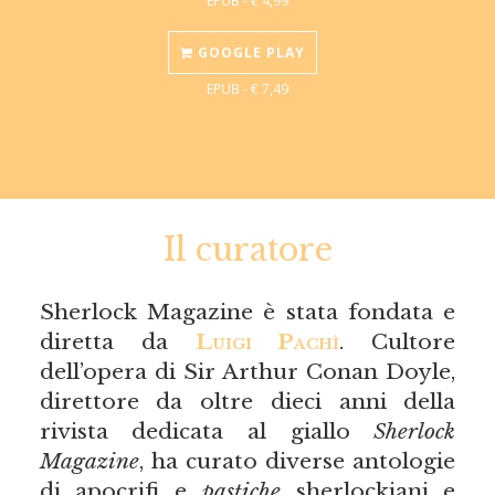
GOOGLE PLAY
EPUB - € 7,49
Il curatore
Sherlock Magazine è stata fondata e
diretta da
Luigi Pachì
. Cultore
dell’opera di Sir Arthur Conan Doyle,
direttore da oltre dieci anni della
rivista dedicata al giallo
Sherlock
Magazine
, ha curato diverse antologie
di apocrifi e
pastiche
sherlockiani e