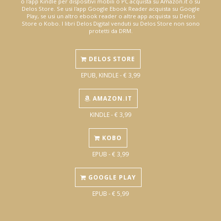
o l'app Kindle per dispositivi mobili o PC acquista su Amazon.it o su
Delos Store. Se usi l'app Google Ebook Reader acquista su Google
Play, se usi un altro ebook reader o altre app acquista su Delos
Store o Kobo. I libri Delos Digital venduti su Delos Store non sono
protetti da DRM.
DELOS STORE
EPUB, KINDLE - € 3,99
AMAZON.IT
KINDLE - € 3,99
KOBO
EPUB - € 3,99
GOOGLE PLAY
EPUB - € 5,99