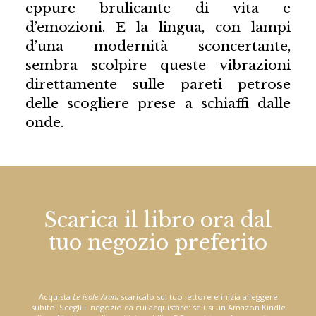
eppure brulicante di vita e
d’emozioni. E la lingua, con lampi
d’una modernità sconcertante,
sembra scolpire queste vibrazioni
direttamente sulle pareti petrose
delle scogliere prese a schiaffi dalle
onde.
Scarica il libro ora dal
tuo negozio preferito
Acquista
Le isole Aran
, scaricalo sul tuo lettore e inizia a leggere
subito! Scegli il negozio da cui acquistare: se usi un Amazon Kindle