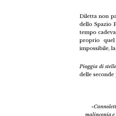
Diletta non pa
dello Spazio 
tempo cadevan
proprio quel
impossibile, l
Pioggia di stell
delle seconde p
«
Cannoletta
malinconia e 