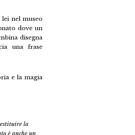
n lei nel museo
donato dove un
ambina disegna
cia una frase
ria e la magia
estituire la
nto è anche un