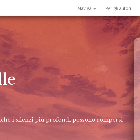
Naviga
Per gli autori
lle
nche i silenzi più profondi possono rompersi