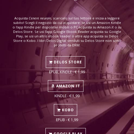
Acquista
Cenere neurale
, scaricalo sul tuo lettore e inizia a leggere
subito! Scegli il negozio da cui acquistare: se usi un Amazon Kindle
o l'app Kindle per dispositivi mobili o PC acquista su Amazon.it o su
Delos Store. Se usi l'app Google Ebook Reader acquista su Google
Play, se usi un altro ebook reader o altre app acquista su Delos
Store o Kobo. I libri Delos Digital venduti su Delos Store non sono
protetti da DRM.
DELOS STORE
EPUB, KINDLE - € 1,99
AMAZON.IT
KINDLE - € 1,99
KOBO
EPUB - € 1,99
GOOGLE PLAY