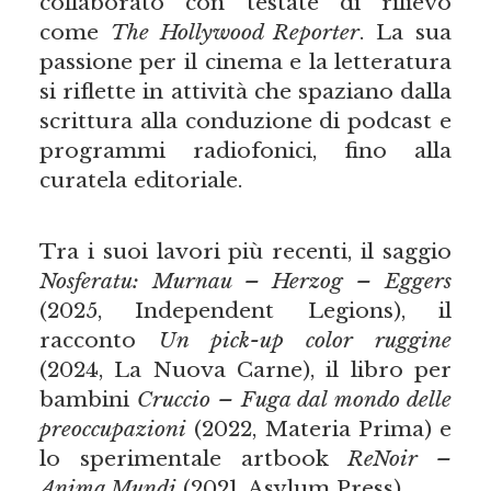
collaborato con testate di rilievo
come
The Hollywood Reporter
. La sua
passione per il cinema e la letteratura
si riflette in attività che spaziano dalla
scrittura alla conduzione di podcast e
programmi radiofonici, fino alla
curatela editoriale.
Tra i suoi lavori più recenti, il saggio
Nosferatu: Murnau – Herzog – Eggers
(2025, Independent Legions), il
racconto
Un pick-up color ruggine
(2024, La Nuova Carne), il libro per
bambini
Cruccio – Fuga dal mondo delle
preoccupazioni
(2022, Materia Prima) e
lo sperimentale artbook
ReNoir –
Anima Mundi
(2021, Asylum Press).