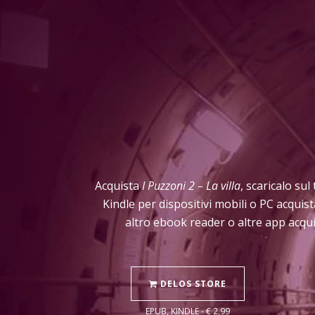
Acquista
I Puzzoni 2 – La villa
, scaricalo sul
Kindle per dispositivi mobili o PC acqui
altro ebook reader o altre app acqui
DELOS STORE
EPUB, KINDLE - € 2,99