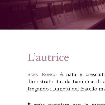
L’autrice
Sara Ronco
è nata e cresciuta
dimostrato, fin da bambina, di 
fregando i fumetti del fratello m