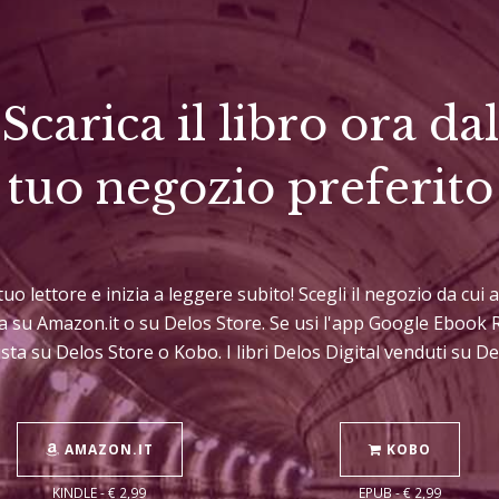
Scarica il libro ora dal
tuo negozio preferito
 tuo lettore e inizia a leggere subito! Scegli il negozio da cu
sta su Amazon.it o su Delos Store. Se usi l'app Google Ebook 
sta su Delos Store o Kobo. I libri Delos Digital venduti su 
AMAZON.IT
KOBO
KINDLE - € 2,99
EPUB - € 2,99