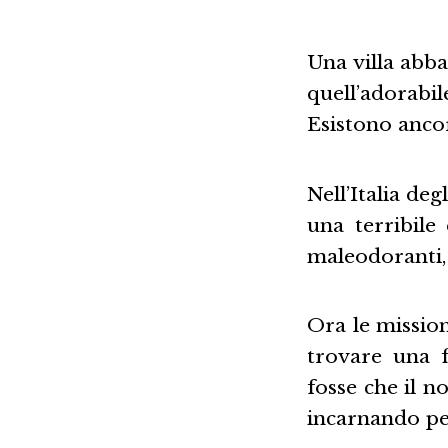
Una villa abb
quell’adorabi
Esistono anco
Nell’Italia deg
una terribile
maleodoranti, 
Ora le missio
trovare una f
fosse che il n
incarnando per