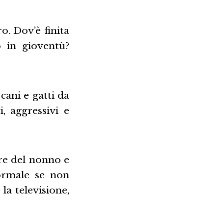
. Dov’è finita
o in gioventù?
 cani e gatti da
, aggressivi e
re del nonno e
normale se non
la televisione,