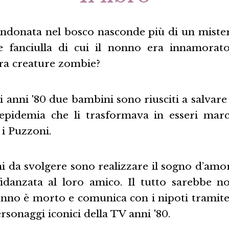
andonata nel bosco nasconde più di un mistero
le fanciulla di cui il nonno era innamorat
ra creature zombie?
li anni '80 due bambini sono riusciti a salvare
 epidemia che li trasformava in esseri marci
i Puzzoni.
ni da svolgere sono realizzare il sogno d’amo
idanzata al loro amico. Il tutto sarebbe 
onno è morto e comunica con i nipoti tramite 
sonaggi iconici della TV anni '80.