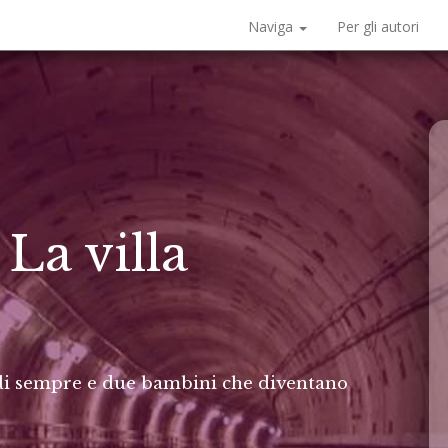
Naviga
Per gli autori
La villa
i di sempre e due bambini che diventano