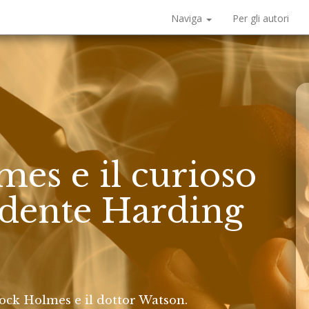
Naviga
Per gli autori
es e il curioso
idente Harding
ock Holmes e il dottor Watson.