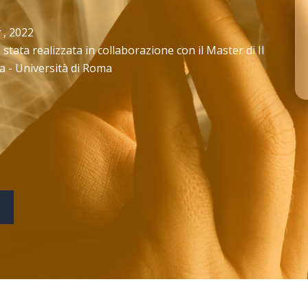
g
, 2022
tata realizzata in collaborazione con il Master di II
za - Università di Roma