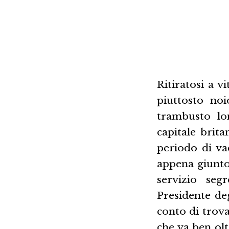
Ritiratosi a v
piuttosto no
trambusto lon
capitale brit
periodo di va
appena giunto
servizio seg
Presidente de
conto di trova
che va ben olt