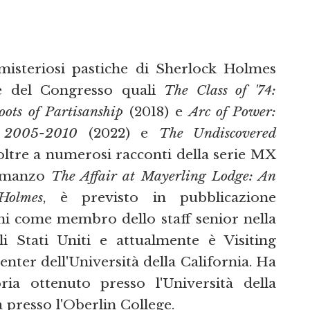
misteriosi pastiche di Sherlock Holmes
rie del Congresso quali
The Class of '74:
ots of Partisanship
(2018) e
Arc of Power:
p 2005-2010
(2022) e
The Undiscovered
oltre a numerosi racconti della serie MX
romanzo
The Affair at Mayerling Lodge: An
Holmes
, è previsto in pubblicazione
ni come membro dello staff senior nella
i Stati Uniti e attualmente è Visiting
nter dell'Università della California. Ha
ria ottenuto presso l'Università della
 presso l'Oberlin College.