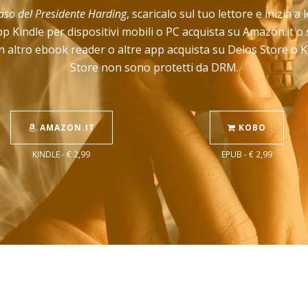
caso del Presidente Harding
, scaricalo sul tuo lettore e inizia a
pp Kindle per dispositivi mobili o PC acquista su Amazon.it o
 altro ebook reader o altre app acquista su Delos Store o Ko
Store non sono protetti da DRM.
AMAZON.IT
KOBO
KINDLE - € 2,99
EPUB - € 2,99