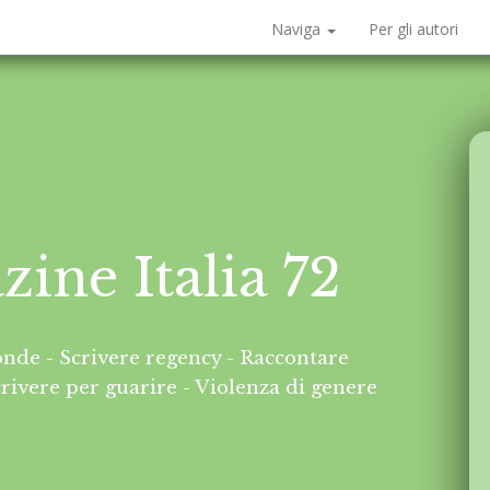
Naviga
Per gli autori
ine Italia 72
ponde - Scrivere regency - Raccontare
crivere per guarire - Violenza di genere