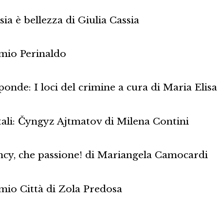
ia è bellezza di Giulia Cassia
emio Perinaldo
ponde: I loci del crimine a cura di Maria Elisa
li: Čyngyz Ajtmatov di Milena Contini
ncy, che passione! di Mariangela Camocardi
emio Città di Zola Predosa