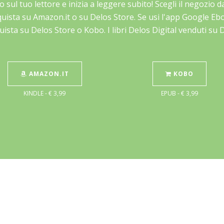
lo sul tuo lettore e inizia a leggere subito! Scegli il negozio
cquista su Amazon.it o su Delos Store. Se usi l'app Google E
uista su Delos Store o Kobo. I libri Delos Digital venduti su
AMAZON.IT
KOBO
KINDLE - € 3,99
EPUB - € 3,99