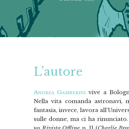
L’autore
Andrea Gamberini
vive a Bologn
Nella vita comanda astronavi, m
fantasia, invece, lavora all’Univer
sulle donne, ma ci ha rinunciato.
su
Rivista Offline
n. 11 (
Charlie Br