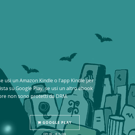
: se usi un Amazon Kindle o l'app Kindle per
ista su Google Play, se usi un altro ebook
Store non sono protetti da DRM.
GOOGLE PLAY
EPUB - € 5,99