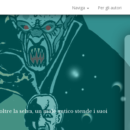
Naviga
Per gli autori
oltre la selva, un male antico stende i suoi