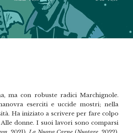
a, ma con robuste radici Marchignole.
anovra eserciti e uccide mostri; nella
sità. Ha iniziato a scrivere per fare colpo
 Alle donne. I suoi lavori sono comparsi
own
, 2021),
La Nuova Carne
(
Nuotare
, 2022),