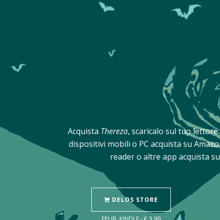
Acquista
Thereza
, scaricalo sul tuo lettor
dispositivi mobili o PC acquista su Amazo
reader o altre app acquista su
DELOS STORE
EPUB, KINDLE - € 3,99