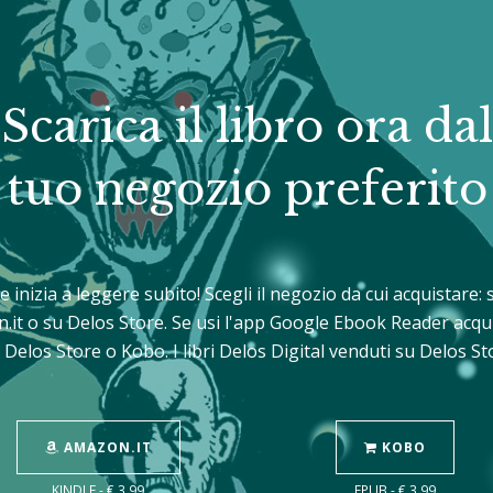
Scarica il libro ora dal
tuo negozio preferito
e e inizia a leggere subito! Scegli il negozio da cui acquistare
n.it o su Delos Store. Se usi l'app Google Ebook Reader acqu
 Delos Store o Kobo. I libri Delos Digital venduti su Delos 
AMAZON.IT
KOBO
KINDLE - € 3,99
EPUB - € 3,99