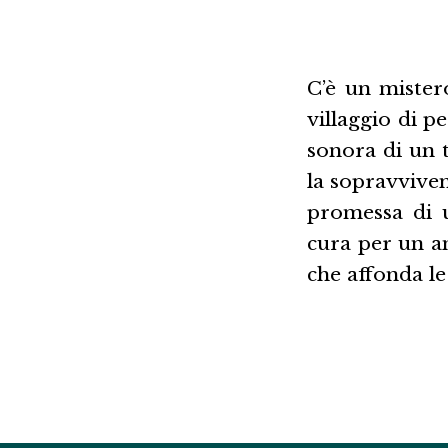
C’è un mistero
villaggio di p
sonora di un t
la sopravvive
promessa di u
cura per un an
che affonda le