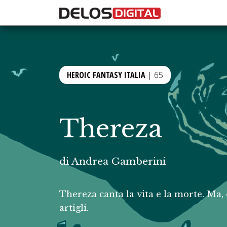
HEROIC FANTASY ITALIA
| 65
Thereza
di
Andrea Gamberini
Thereza canta la vita e la morte. Ma, 
artigli.